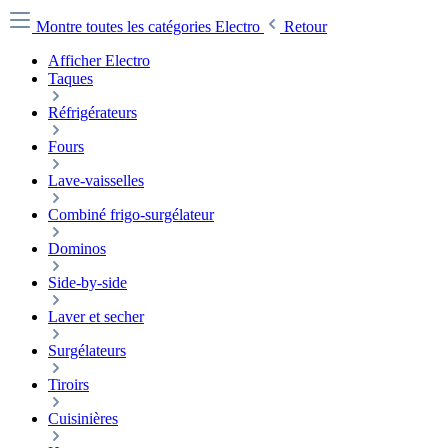
Montre toutes les catégories
Electro
Retour
Afficher Electro
Taques
Réfrigérateurs
Fours
Lave-vaisselles
Combiné frigo-surgélateur
Dominos
Side-by-side
Laver et secher
Surgélateurs
Tiroirs
Cuisinières