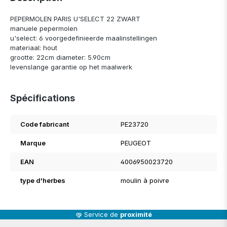
PEPERMOLEN PARIS U'SELECT 22 ZWART
manuele pepermolen
u'select: 6 voorgedefinieerde maalinstellingen
materiaal: hout
grootte: 22cm diameter: 5.90cm
levenslange garantie op het maalwerk
Spécifications
Code fabricant
PE23720
Marque
PEUGEOT
EAN
4006950023720
type d'herbes
moulin à poivre
Service de
proximité