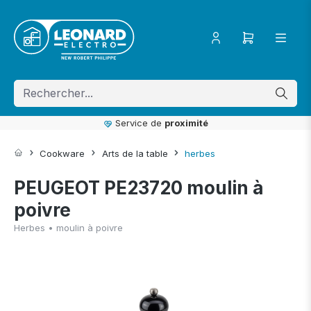
ToContentLink
Service de
proximité
Cookware
Arts de la table
herbes
PEUGEOT PE23720 moulin à
poivre
Herbes • moulin à poivre
component.cms.imageGallery.skipImageGallery