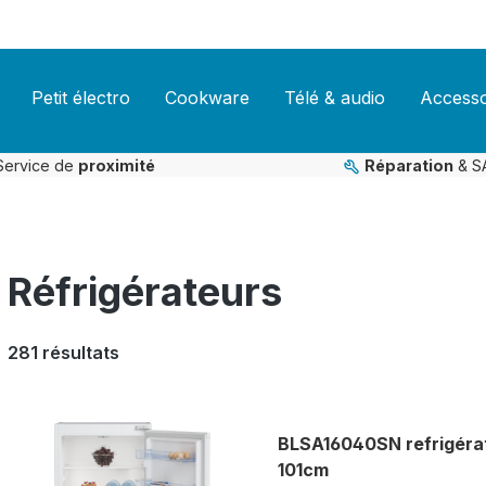
Petit électro
Cookware
Télé & audio
Accesso
Service de
proximité
Réparation
& S
Réfrigérateurs
281 résultats
BLSA16040SN refrigérat
101cm