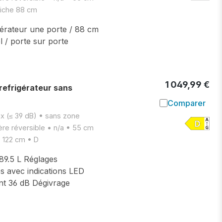
niche 88 cm
gérateur une porte / 88 cm
 / porte sur porte
1 049,99 €
efrigérateur sans
Comparer
Ajouter à l
ux (≤ 39 dB) • sans zone
ière réversible • n/a • 55 cm
e 122 cm • D
389.5 L Réglages
s avec indications LED
nt 36 dB Dégivrage