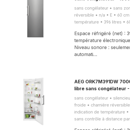
sans congélateur • sans zon
réversible • n/a • E • 60 cm
température • 396 litres • 
Espace réfrigéré (net) : 
température électronique
Niveau sonore : seuleme
automati…
AEG ORK7M391DW 7000 
libre sans congélateur 
sans congélateur • silencie
froide • charnière réversibl
indication de température •
sans contrôle à distance p