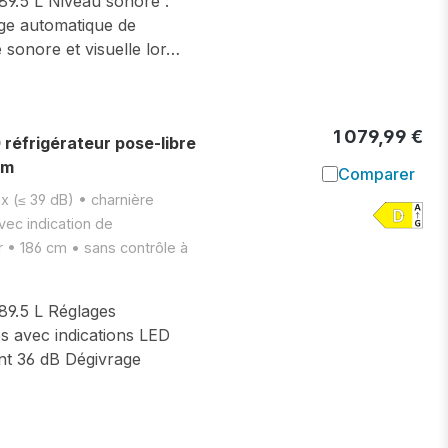
389.5 L Niveau sonore :
ge automatique de
 sonore et visuelle lor…
1 079,99 €
éfrigérateur pose-libre
cm
Comparer
Ajouter à l
x (≤ 39 dB) • charnière
vec indication de
 • 186 cm • sans contrôle à
389.5 L Réglages
s avec indications LED
nt 36 dB Dégivrage