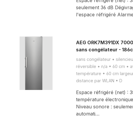
Espace réfrigéré (net) : 
seulement 36 dB Dégivra
l'espace réfrigéré Alarme
AEG ORK7M391DX 7000 r
sans congélateur - 186
sans congélateur • silencieu
réversible • n/a • 60 cm • a
température • 60 cm largeur
distance par WLAN • D
Espace réfrigéré (net) : 
température électronique
Niveau sonore : seuleme
automati…