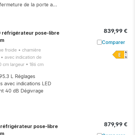
 fermeture de la porte a…
839,99 €
éfrigérateur pose-libre
cm
Comparer
Ajouter à l
e froide • charnière
 • avec indication de
60 cm largeur • 186 cm
395.3 L Réglages
s avec indications LED
nt 40 dB Dégivrage
879,99 €
frigérateur pose-libre
cm