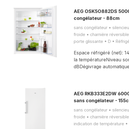
AEG OSK5O882DS 5000 
congélateur - 88cm
sans congélateur • silencie
froide • charnière réversibl
porte glissante • D • Réfrig
Espace réfrigéré (net): 
la températureNiveau so
dBDégivrage automatique
AEG RKB333E2DW 6000 r
sans congélateur - 155
sans congélateur • silencie
froide • charnière réversibl
indication de température •