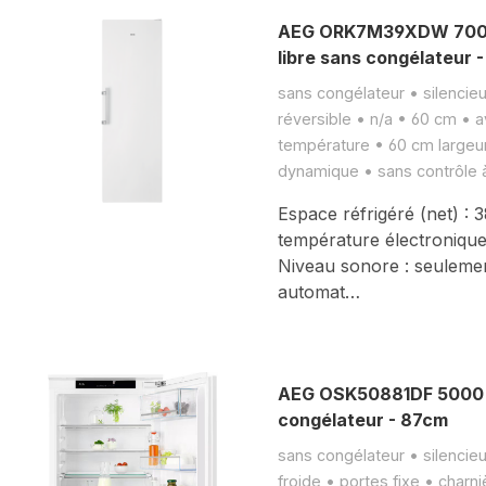
AEG ORK7M39XDW 7000 
libre sans congélateur 
sans congélateur • silencieu
réversible • n/a • 60 cm • a
température • 60 cm largeur
dynamique • sans contrôle 
Espace réfrigéré (net) : 
température électronique
Niveau sonore : seuleme
automat…
AEG OSK50881DF 5000 r
congélateur - 87cm
sans congélateur • silencie
froide • portes fixe • charn