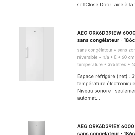
softClose Door: aide à la
AEG ORK6D391EW 6000 r
sans congélateur - 186
sans congélateur • sans zon
réversible • n/a • E • 60 cm
température • 396 litres • 
Espace réfrigéré (net) : 
température électronique
Niveau sonore : seuleme
automat…
AEG ORK6D391EX 6000 ré
sans congélateur - 186