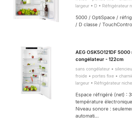
largeur • D • Réfrigérateur 
5000 / OptiSpace / réfri
/ D classe / TouchControl
AEG OSK5O121DF 5000 r
congélateur - 122cm
sans congélateur • silencie
froide • portes fixe • charn
largeur • Réfrigérateur nich
Espace réfrigéré (net) : 
température électronique
Niveau sonore : seuleme
automati…