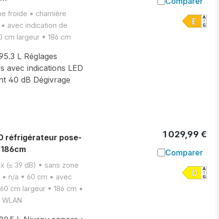
Comparer
Ajouter à l
e froide • charnière
 • avec indication de
60 cm largeur • 186 cm
395.3 L Réglages
s avec indications LED
nt 40 dB Dégivrage
1 029,99 €
réfrigérateur pose-
- 186cm
Comparer
Ajouter à l
ux (≤ 39 dB) • sans zone
e • n/a • 60 cm • avec
 60 cm largeur • 186 cm •
ar WLAN