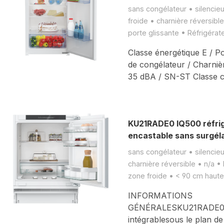
sans congélateur • silencie
froide • charnière réversibl
porte glissante • Réfrigérat
Classe énergétique E / Po
de congélateur / Charnièr
35 dBA / SN-ST Classe c
KU21RADE0 IQ500 réfrig
encastable sans surgél
sans congélateur • silencieu
charnière réversible • n/a •
zone froide • < 90 cm haute
INFORMATIONS
GÉNÉRALESKU21RADE0Ré
intégrablesous le plan de 