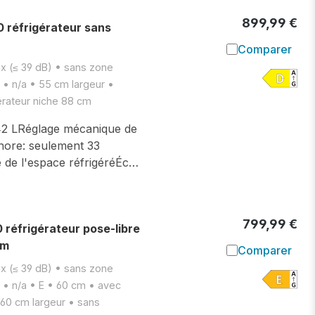
899,99 €
réfrigérateur sans
Comparer
Ajouter à l
ux (≤ 39 dB) • sans zone
e • n/a • 55 cm largeur •
érateur niche 88 cm
142 LRéglage mécanique de
nore: seulement 33
 de l'espace réfrigéréÉc…
799,99 €
éfrigérateur pose-libre
cm
Comparer
Ajouter à l
ux (≤ 39 dB) • sans zone
e • n/a • E • 60 cm • avec
 60 cm largeur • sans