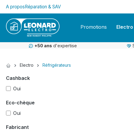
A propos
Réparation & SAV
kipToSearch
general.skipToNavigation
Promotions
Electro
+50 ans
d'expertise
Electro
Réfrigérateurs
Cashback
Oui
Eco-chèque
Oui
Fabricant