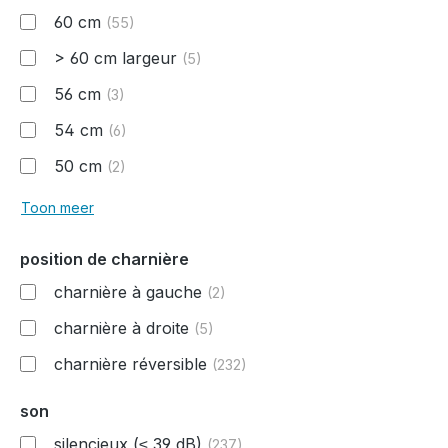
60 cm
(55)
> 60 cm largeur
(5)
56 cm
(3)
54 cm
(6)
50 cm
(2)
Toon meer
position de charnière
charnière à gauche
(2)
charnière à droite
(5)
charnière réversible
(232)
son
silencieux (≤ 39 dB)
(237)