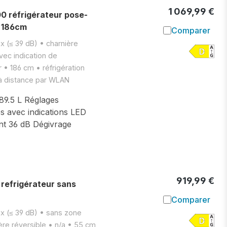
1 069,99 €
réfrigérateur pose-
- 186cm
Comparer
Ajouter à l
x (≤ 39 dB) • charnière
vec indication de
 • 186 cm • réfrigération
à distance par WLAN
389.5 L Réglages
s avec indications LED
nt 36 dB Dégivrage
919,99 €
efrigérateur sans
Comparer
Ajouter à l
ux (≤ 39 dB) • sans zone
ière réversible • n/a • 55 cm