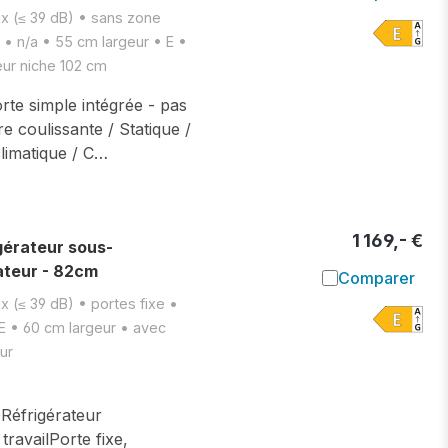
Ajouter à l
ux (≤ 39 dB) • sans zone
e • n/a • 55 cm largeur • E •
eur niche 102 cm
rte simple intégrée - pas
e coulissante / Statique /
limatique / C…
1 169,- €
érateur sous-
ateur - 82cm
Comparer
Ajouter à l
x (≤ 39 dB) • portes fixe •
 E • 60 cm largeur • avec
ur
frigérateur
travailPorte fixe,