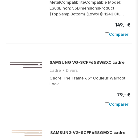
MetalCompatibilitéCompatible Model:
LS03BInch: 55DimensionsProduct
(Top&amp;Bottom) (LxWxH): 1243.0(L…
149,- €
Comparer
Ajouter à
SAMSUNG VG-SCFF65BWBXC cadre
cadre • Divers
Cadre The Frame 65" Couleur Walnoot
Look
79,- €
Comparer
Ajouter à
SAMSUNG VG-SCFF65SGMXC cadre