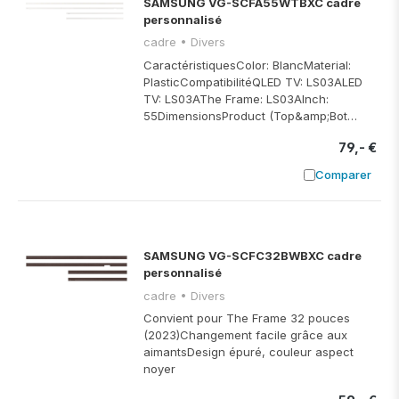
SAMSUNG VG-SCFA55WTBXC cadre
personnalisé
cadre • Divers
CaractéristiquesColor: BlancMaterial:
PlasticCompatibilitéQLED TV: LS03ALED
TV: LS03AThe Frame: LS03AInch:
55DimensionsProduct (Top&amp;Bot…
79,- €
Comparer
Ajouter à
SAMSUNG VG-SCFC32BWBXC cadre
personnalisé
cadre • Divers
Convient pour The Frame 32 pouces
(2023)Changement facile grâce aux
aimantsDesign épuré, couleur aspect
noyer