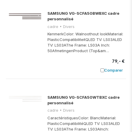
SAMSUNG VG-SCFA50BWBXC cadre
personnalisé
cadre • Divers
KenmerkColor: Walnoothout lookMaterial:
PlasticCompatibiliteitQLED TV: LS03ALED
TV: LS03AThe Frame: LS03A Inch:
50AfmetingenProduct (Top&am…
79,- €
Comparer
Ajouter à
SAMSUNG VG-SCFA50WTBXC cadre
personnalisé
cadre • Divers
CaractéristiquesColor: BlancMaterial:
PlasticCompatibilitéQLED TV: LS03ALED
TV: LS03AThe Frame: LS03AInch: