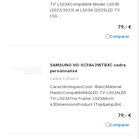
TV: LS03ACompatible Model: LS03B
(2022/2023) et LS03A (2021)LED TV:
LS0…
79,- €
Comparer
Ajouter à
SAMSUNG VG-SCFA43WTBXC cadre
personnalisé
cadre • Divers
CaractéristiquesColor: BlancMaterial:
PlasticCompatibilitéQLED TV: LS03ALED
TV: LS03AThe Frame: LS03AInch:
43DimensionsProduct (Top&amp;Bot…
79,- €
Comparer
Ajouter à