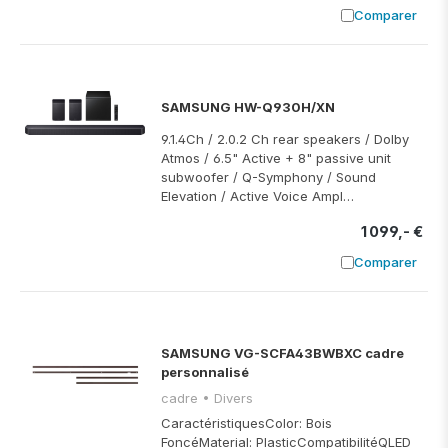
Comparer
Ajouter à
SAMSUNG HW-Q930H/XN
9.1.4Ch / 2.0.2 Ch rear speakers / Dolby
Atmos / 6.5" Active + 8" passive unit
subwoofer / Q-Symphony / Sound
Elevation / Active Voice Ampl…
1 099,- €
Comparer
Ajouter à
SAMSUNG VG-SCFA43BWBXC cadre
personnalisé
cadre • Divers
CaractéristiquesColor: Bois
FoncéMaterial: PlasticCompatibilitéQLED