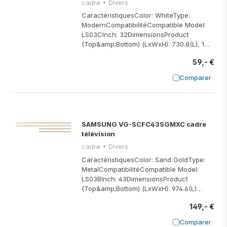
cadre • Divers
CaractéristiquesColor: WhiteType:
ModernCompatibilitéCompatible Model:
LS03CInch: 32DimensionsProduct
(Top&amp;Bottom) (LxWxH): 730.8(L), 1…
59,- €
Comparer
Ajouter à
SAMSUNG VG-SCFC43SGMXC cadre
télévision
cadre • Divers
CaractéristiquesColor: Sand GoldType:
MetalCompatibilitéCompatible Model:
LS03BInch: 43DimensionsProduct
(Top&amp;Bottom) (LxWxH): 974.6(L)…
149,- €
Comparer