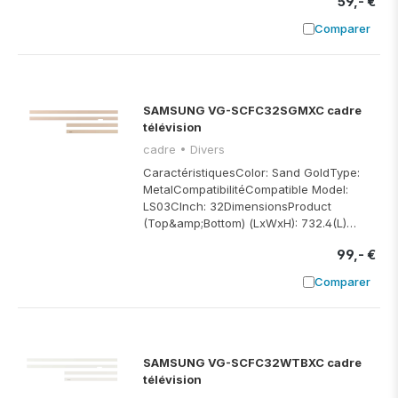
59,- €
Comparer
Ajouter à
SAMSUNG VG-SCFC32SGMXC cadre
télévision
cadre • Divers
CaractéristiquesColor: Sand GoldType:
MetalCompatibilitéCompatible Model:
LS03CInch: 32DimensionsProduct
(Top&amp;Bottom) (LxWxH): 732.4(L)…
99,- €
Comparer
Ajouter à
SAMSUNG VG-SCFC32WTBXC cadre
télévision