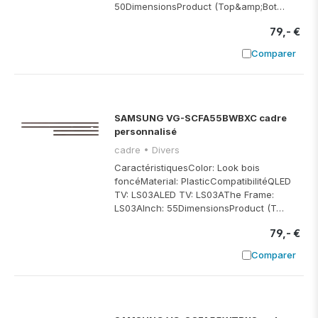
50DimensionsProduct (Top&amp;Bot…
79,- €
Comparer
Ajouter à
SAMSUNG VG-SCFA55BWBXC cadre
personnalisé
cadre • Divers
CaractéristiquesColor: Look bois
foncéMaterial: PlasticCompatibilitéQLED
TV: LS03ALED TV: LS03AThe Frame:
LS03AInch: 55DimensionsProduct (T…
79,- €
Comparer
Ajouter à