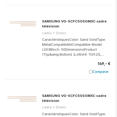
Ajouter à
SAMSUNG VG-SCFC50SGMXC cadre
télévision
cadre • Divers
CaractéristiquesColor: Sand GoldType:
MetalCompatibilitéCompatible Model:
LS03BInch: 50DimensionsProduct
(Top&amp;Bottom) (LxWxH): 1129.2(L…
149,- €
Comparer
Ajouter à
SAMSUNG VG-SCFC55SGMXC cadre
télévision
cadre • Divers
CaractéristiquesColor: Sand GoldType: