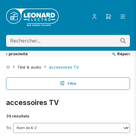
ToContentLink
Réparation
& SAV
Télé & audio
accessoires TV
Filtre
accessoires TV
35 résultats
Tri