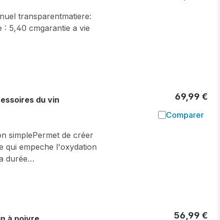
Ajouter à l
anuel transparentmatiere:
e : 5,40 cmgarantie a vie
69,99 €
ssoires du vin
Comparer
Ajouter à l
tion simplePermet de créer
,ce qui empeche l'oxydation
 sa durée…
56,99 €
n à poivre