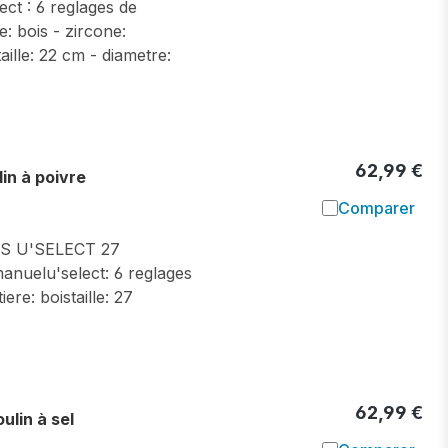
ct : 6 reglages de
: bois - zircone:
aille: 22 cm - diametre:
62,99 €
n à poivre
Comparer
Ajouter à l
S U'SELECT 27
nuelu'select: 6 reglages
re: boistaille: 27
62,99 €
lin à sel