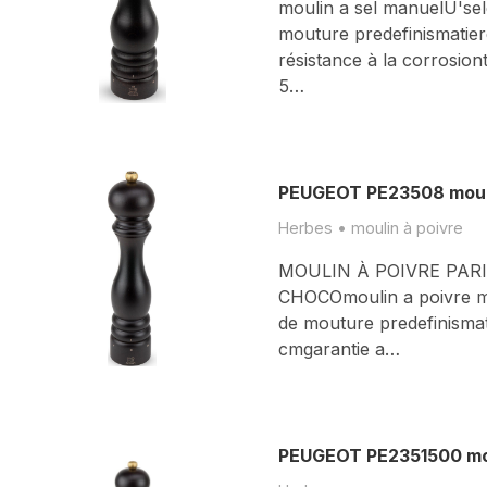
moulin a sel manuelU'sele
mouture predefinismatiere
résistance à la corrosiont
5…
PEUGEOT PE23508 mouli
Herbes • moulin à poivre
MOULIN À POIVRE PARI
CHOCOmoulin a poivre ma
de mouture predefinismatie
cmgarantie a…
PEUGEOT PE2351500 mou