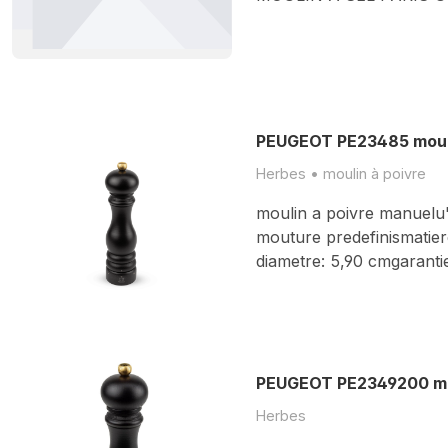
PEUGEOT PE23485 mouli
Herbes • moulin à poivre
moulin a poivre manuelu'
mouture predefinismatiere
diametre: 5,90 cmgarantie
PEUGEOT PE2349200 mou
Herbes