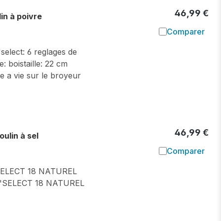
46,99 €
n à poivre
Comparer
Ajouter à l
select: 6 reglages de
: boistaille: 22 cm
e a vie sur le broyeur
46,99 €
lin à sel
Comparer
Ajouter à l
ELECT 18 NATUREL
'SELECT 18 NATUREL