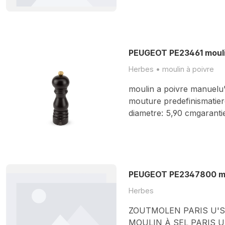
PEUGEOT PE23461 mouli
Herbes • moulin à poivre
moulin a poivre manuelu's
mouture predefinismatiere
diametre: 5,90 cmgarantie
PEUGEOT PE2347800 mou
Herbes
ZOUTMOLEN PARIS U'S
MOULIN À SEL PARIS U