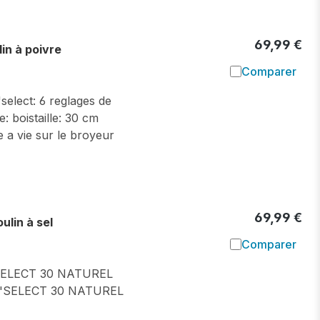
69,99 €
n à poivre
Comparer
Ajouter à l
select: 6 reglages de
: boistaille: 30 cm
 a vie sur le broyeur
69,99 €
lin à sel
Comparer
Ajouter à l
ELECT 30 NATUREL
'SELECT 30 NATUREL