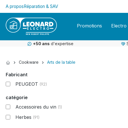
A propos
Réparation & SAV
kipToSearch
general.skipToNavigation
Promotions
Electro
+50 ans
d'expertise
Cookware
Arts de la table
Fabricant
PEUGEOT
(92)
catégorie
Accessoires du vin
(1)
Herbes
(91)