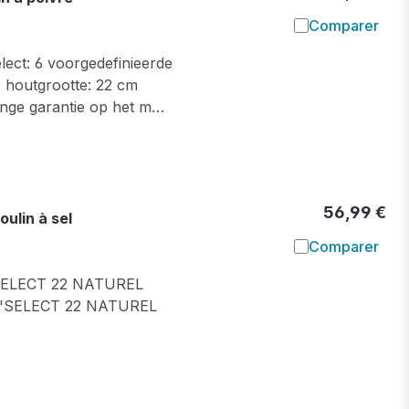
Comparer
Ajouter à l
ect: 6 voorgedefinieerde
: houtgrootte: 22 cm
ange garantie op het m…
56,99 €
lin à sel
Comparer
Ajouter à l
ELECT 22 NATUREL
'SELECT 22 NATUREL