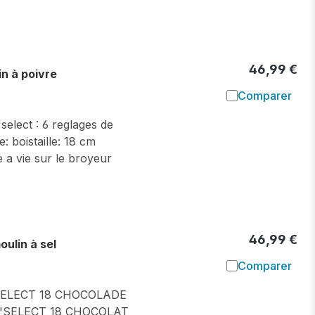
46,99 €
n à poivre
Comparer
Ajouter à l
elect : 6 reglages de
: boistaille: 18 cm
 a vie sur le broyeur
46,99 €
lin à sel
Comparer
Ajouter à l
ELECT 18 CHOCOLADE
'SELECT 18 CHOCOLAT