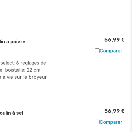
56,99 €
n à poivre
Comparer
Ajouter à l
select: 6 reglages de
: boistaille: 22 cm
 a vie sur le broyeur
56,99 €
lin à sel
Comparer
Ajouter à l