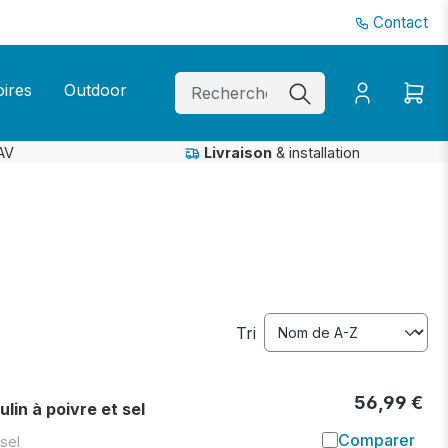
Contact
ires
Outdoor
AV
Livraison
& installation
Tri
56,99 €
in à poivre et sel
Comparer
sel