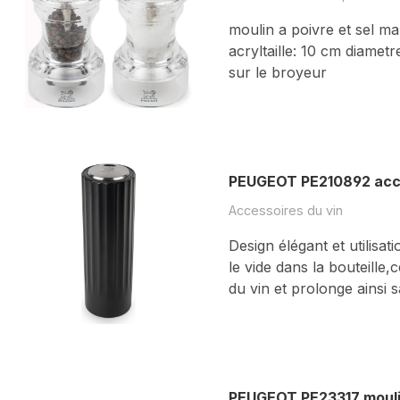
moulin a poivre et sel m
acryltaille: 10 cm diametr
sur le broyeur
PEUGEOT PE210892 acce
Accessoires du vin
Design élégant et utilisa
le vide dans la bouteille
du vin et prolonge ainsi
PEUGEOT PE23317 mouli