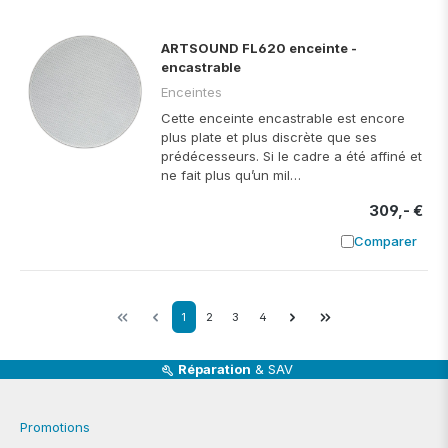
ARTSOUND FL620 enceinte -
encastrable
Enceintes
Cette enceinte encastrable est encore
plus plate et plus discrète que ses
prédécesseurs. Si le cadre a été affiné et
ne fait plus qu’un mil…
309,- €
Comparer
Ajouter à
1
2
3
4
Réparation
& SAV
Promotions