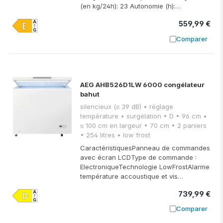
(en kg/24h): 23 Autonomie (h):…
559,99 €
Comparer
Ajouter à
AEG AHB526D1LW 6000 congélateur
bahut
silencieux (≤ 39 dB) • réglage
température • surgélation • D • 96 cm •
≤ 100 cm en largeur • 70 cm • 2 paniers
• 254 litres • low frost
CaractéristiquesPanneau de commandes
avec écran LCDType de commande :
ElectroniqueTechnologie LowFrostAlarme
température accoustique et vis…
739,99 €
Comparer
Ajouter à