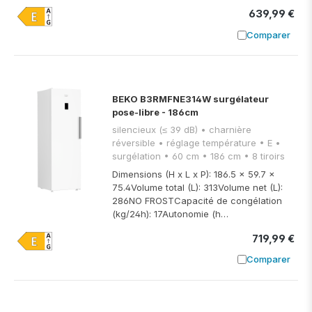
639,99 €
Comparer
Ajouter à
BEKO B3RMFNE314W surgélateur
pose-libre - 186cm
silencieux (≤ 39 dB) • charnière
réversible • réglage température • E •
surgélation • 60 cm • 186 cm • 8 tiroirs
Dimensions (H x L x P): 186.5 x 59.7 x
75.4Volume total (L): 313Volume net (L):
286NO FROSTCapacité de congélation
(kg/24h): 17Autonomie (h…
719,99 €
Comparer
Ajouter à