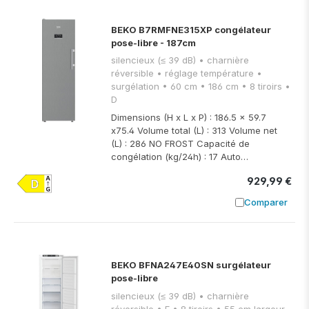
BEKO B7RMFNE315XP congélateur
pose-libre - 187cm
silencieux (≤ 39 dB) • charnière
réversible • réglage température •
surgélation • 60 cm • 186 cm • 8 tiroirs •
D
Dimensions (H x L x P) : 186.5 x 59.7
x75.4 Volume total (L) : 313 Volume net
(L) : 286 NO FROST Capacité de
congélation (kg/24h) : 17 Auto…
929,99 €
Comparer
Ajouter à
BEKO BFNA247E40SN surgélateur
pose-libre
silencieux (≤ 39 dB) • charnière
réversible • E • 8 tiroirs • 55 cm largeur