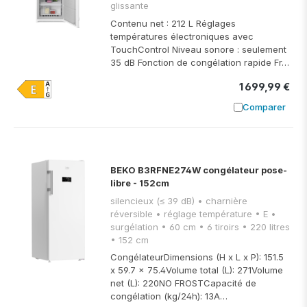
glissante
Contenu net : 212 L Réglages
températures électroniques avec
TouchControl Niveau sonore : seulement
35 dB Fonction de congélation rapide Fr…
1 699,99 €
Comparer
Ajouter à
BEKO B3RFNE274W congélateur pose-
libre - 152cm
silencieux (≤ 39 dB) • charnière
réversible • réglage température • E •
surgélation • 60 cm • 6 tiroirs • 220 litres
• 152 cm
CongélateurDimensions (H x L x P): 151.5
x 59.7 x 75.4Volume total (L): 271Volume
net (L): 220NO FROSTCapacité de
congélation (kg/24h): 13A…