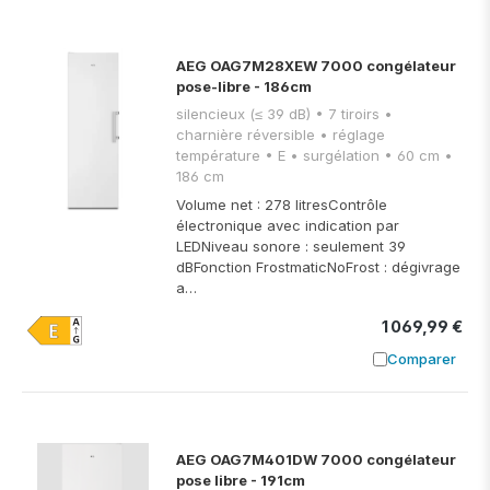
AEG OAG7M28XEW 7000 congélateur
pose-libre - 186cm
silencieux (≤ 39 dB) • 7 tiroirs •
charnière réversible • réglage
température • E • surgélation • 60 cm •
186 cm
Volume net : 278 litresContrôle
électronique avec indication par
LEDNiveau sonore : seulement 39
dBFonction FrostmaticNoFrost : dégivrage
a…
1 069,99 €
Comparer
Ajouter à
AEG OAG7M401DW 7000 congélateur
pose libre - 191cm