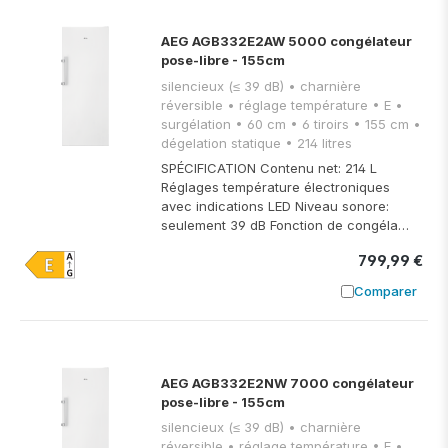
AEG AGB332E2AW 5000 congélateur
pose-libre - 155cm
silencieux (≤ 39 dB) • charnière
réversible • réglage température • E •
surgélation • 60 cm • 6 tiroirs • 155 cm •
dégelation statique • 214 litres
SPÉCIFICATION Contenu net: 214 L
Réglages température électroniques
avec indications LED Niveau sonore:
seulement 39 dB Fonction de congéla…
799,99 €
Comparer
Ajouter à
AEG AGB332E2NW 7000 congélateur
pose-libre - 155cm
silencieux (≤ 39 dB) • charnière
réversible • réglage température • E •