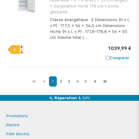
• Surgélateur niche 178 cm • porte
glissante
Classe énergétique : E Dimensions (H x L
x P) : 177,5 x 54 x 54,5 cm Dimensions
niche (H x L x P) : 177,8-178,8 x 56 x 55
cm Volume total (…
1 039,99 €
Comparer
Ajouter à
1
2
3
4
5
Réparation
& SAV
Promotions
Electro
Petit électro