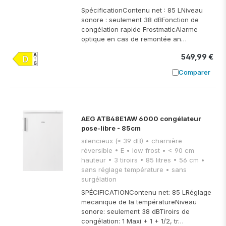
SpécificationContenu net : 85 LNiveau
sonore : seulement 38 dBFonction de
congélation rapide FrostmaticAlarme
optique en cas de remontée an…
549,99 €
Comparer
Ajouter à
AEG ATB48E1AW 6000 congélateur
pose-libre - 85cm
silencieux (≤ 39 dB) • charnière
réversible • E • low frost • < 90 cm
hauteur • 3 tiroirs • 85 litres • 56 cm •
sans réglage température • sans
surgélation
SPÉCIFICATIONContenu net: 85 LRéglage
mecanique de la températureNiveau
sonore: seulement 38 dBTiroirs de
congélation: 1 Maxi + 1 + 1/2, tr…