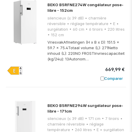
BEKO B5RFNE274W congélateur pose-
libre - 152cm
silencieux (≤ 39 dB) • charnière
réversible • réglage température • E •
surgélation • 60 cm • 6 tiroirs • 220 litres
• 152 cm
VriesvakAfmetingen (H x B x D): 151.5 x
59.7 x 75.4Totaal volume (L): 271Netto
inhoud (L): 220NO FROSTInvriescapaciteit
(kg/24u): 13Autonom…
669,99 €
Comparer
Ajouter à
BEKO B5RFNE294W surgélateur pose-
libre - 171cm
silencieux (≤ 39 dB) • 171 cm • 7 tiroirs •
charnière réversible • réglage
température • 260 litres • E • surgélation