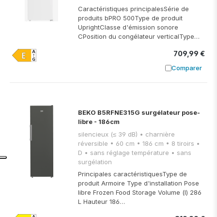
Caractéristiques principalesSérie de
produits bPRO 500Type de produit
UprightClasse d'émission sonore
CPosition du congélateur verticalType…
709,99 €
Comparer
Ajouter à
BEKO B5RFNE315G surgélateur pose-
libre - 186cm
silencieux (≤ 39 dB) • charnière
réversible • 60 cm • 186 cm • 8 tiroirs •
D • sans réglage température • sans
surgélation
Principales caractéristiquesType de
produit Armoire Type d'installation Pose
libre Frozen Food Storage Volume (l) 286
L Hauteur 186…