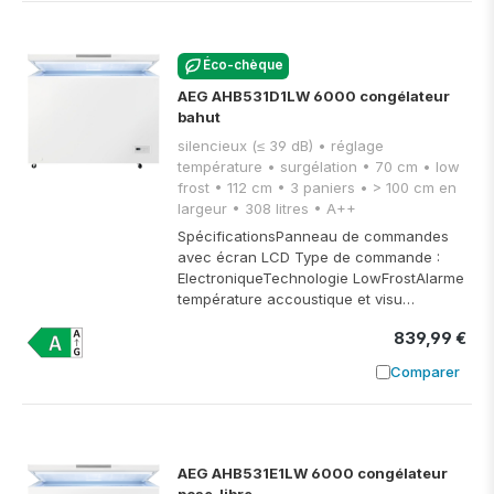
Éco-chèque
AEG AHB531D1LW 6000 congélateur
bahut
silencieux (≤ 39 dB) • réglage
température • surgélation • 70 cm • low
frost • 112 cm • 3 paniers • > 100 cm en
largeur • 308 litres • A++
SpécificationsPanneau de commandes
avec écran LCD Type de commande :
ElectroniqueTechnologie LowFrostAlarme
température accoustique et visu…
839,99 €
Comparer
Ajouter à
AEG AHB531E1LW 6000 congélateur
pose-libre