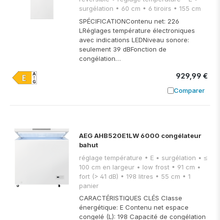
surgélation • 60 cm • 6 tiroirs • 155 cm
SPÉCIFICATIONContenu net: 226
LRéglages température électroniques
avec indications LEDNiveau sonore:
seulement 39 dBFonction de
congélation…
929,99 €
Comparer
Ajouter à
AEG AHB520E1LW 6000 congélateur
bahut
réglage température • E • surgélation • ≤
100 cm en largeur • low frost • 91 cm •
fort (> 41 dB) • 198 litres • 55 cm • 1
panier
CARACTÉRISTIQUES CLÉS Classe
énergétique: E Contenu net espace
congelé (L): 198 Capacité de congélation