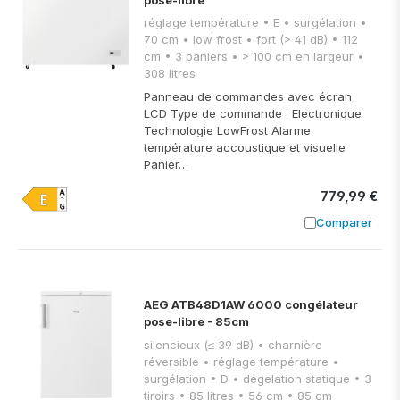
réglage température • E • surgélation •
70 cm • low frost • fort (> 41 dB) • 112
cm • 3 paniers • > 100 cm en largeur •
308 litres
Panneau de commandes avec écran
LCD Type de commande : Electronique
Technologie LowFrost Alarme
température accoustique et visuelle
Panier…
779,99 €
Comparer
Ajouter à
AEG ATB48D1AW 6000 congélateur
pose-libre - 85cm
silencieux (≤ 39 dB) • charnière
réversible • réglage température •
surgélation • D • dégelation statique • 3
tiroirs • 85 litres • 56 cm • 85 cm