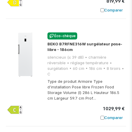
819,99 €
Comparer
Ajouter à
Éco-chèque
BEKO B7RFNE316W surgélateur pose-
libre - 186cm
silencieux (≤ 39 dB) • charnière
réversible • réglage température •
surgélation • 60 cm • 186 cm • 8 tiroirs •
C
Type de produit Armoire Type
d'installation Pose libre Frozen Food
Storage Volume (l) 286 L Hauteur 186.5
cm Largeur 59.7 cm Prof…
1 029,99 €
Comparer
Ajouter à