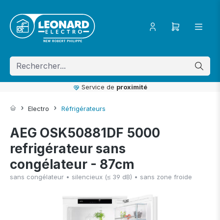
ToContentLink
Service de
proximité
Electro
Réfrigérateurs
AEG OSK50881DF 5000
refrigérateur sans
congélateur - 87cm
sans congélateur • silencieux (≤ 39 dB) • sans zone froide
component.cms.imageGallery.skipImageGallery