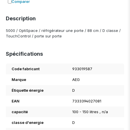
Comparer
Ajouter à la comparaison
Description
5000 / OptiSpace / réfrigérateur une porte / 88 cm / D classe /
TouchControl / porte sur porte
Spécifications
Code fabricant
933019587
Marque
AEG
Étiquette énergie
D
EAN
7333394027081
capacité
100 - 150 litres
, n/a
classe d'energie
D